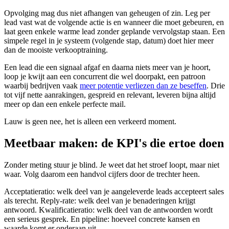
Opvolging mag dus niet afhangen van geheugen of zin. Leg per
lead vast wat de volgende actie is en wanneer die moet gebeuren, en
laat geen enkele warme lead zonder geplande vervolgstap staan. Een
simpele regel in je systeem (volgende stap, datum) doet hier meer
dan de mooiste verkooptraining.
Een lead die een signaal afgaf en daarna niets meer van je hoort,
loop je kwijt aan een concurrent die wel doorpakt, een patroon
waarbij bedrijven vaak
meer potentie verliezen dan ze beseffen
. Drie
tot vijf nette aanrakingen, gespreid en relevant, leveren bijna altijd
meer op dan een enkele perfecte mail.
Lauw is geen nee, het is alleen een verkeerd moment.
Meetbaar maken: de KPI's die ertoe doen
Zonder meting stuur je blind. Je weet dat het stroef loopt, maar niet
waar. Volg daarom een handvol cijfers door de trechter heen.
Acceptatieratio: welk deel van je aangeleverde leads accepteert sales
als terecht. Reply-rate: welk deel van je benaderingen krijgt
antwoord. Kwalificatieratio: welk deel van de antwoorden wordt
een serieus gesprek. En pipeline: hoeveel concrete kansen en
waarde komt er onderaan uit.