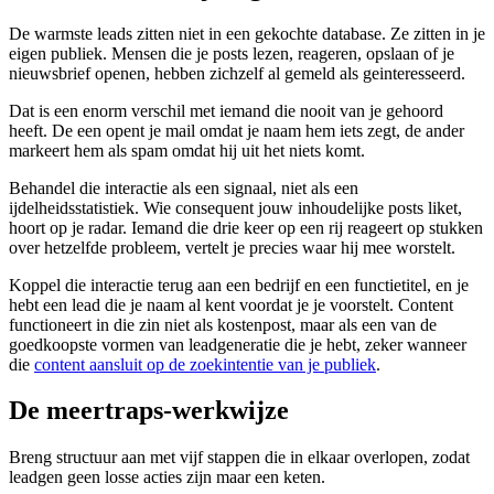
De warmste leads zitten niet in een gekochte database. Ze zitten in je
eigen publiek. Mensen die je posts lezen, reageren, opslaan of je
nieuwsbrief openen, hebben zichzelf al gemeld als geinteresseerd.
Dat is een enorm verschil met iemand die nooit van je gehoord
heeft. De een opent je mail omdat je naam hem iets zegt, de ander
markeert hem als spam omdat hij uit het niets komt.
Behandel die interactie als een signaal, niet als een
ijdelheidsstatistiek. Wie consequent jouw inhoudelijke posts liket,
hoort op je radar. Iemand die drie keer op een rij reageert op stukken
over hetzelfde probleem, vertelt je precies waar hij mee worstelt.
Koppel die interactie terug aan een bedrijf en een functietitel, en je
hebt een lead die je naam al kent voordat je je voorstelt. Content
functioneert in die zin niet als kostenpost, maar als een van de
goedkoopste vormen van leadgeneratie die je hebt, zeker wanneer
die
content aansluit op de zoekintentie van je publiek
.
De meertraps-werkwijze
Breng structuur aan met vijf stappen die in elkaar overlopen, zodat
leadgen geen losse acties zijn maar een keten.