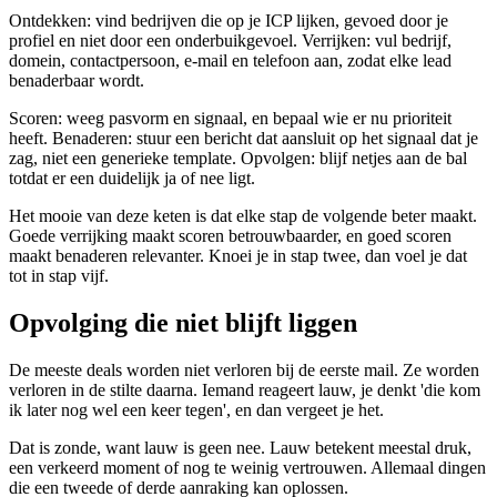
Ontdekken: vind bedrijven die op je ICP lijken, gevoed door je
profiel en niet door een onderbuikgevoel. Verrijken: vul bedrijf,
domein, contactpersoon, e-mail en telefoon aan, zodat elke lead
benaderbaar wordt.
Scoren: weeg pasvorm en signaal, en bepaal wie er nu prioriteit
heeft. Benaderen: stuur een bericht dat aansluit op het signaal dat je
zag, niet een generieke template. Opvolgen: blijf netjes aan de bal
totdat er een duidelijk ja of nee ligt.
Het mooie van deze keten is dat elke stap de volgende beter maakt.
Goede verrijking maakt scoren betrouwbaarder, en goed scoren
maakt benaderen relevanter. Knoei je in stap twee, dan voel je dat
tot in stap vijf.
Opvolging die niet blijft liggen
De meeste deals worden niet verloren bij de eerste mail. Ze worden
verloren in de stilte daarna. Iemand reageert lauw, je denkt 'die kom
ik later nog wel een keer tegen', en dan vergeet je het.
Dat is zonde, want lauw is geen nee. Lauw betekent meestal druk,
een verkeerd moment of nog te weinig vertrouwen. Allemaal dingen
die een tweede of derde aanraking kan oplossen.