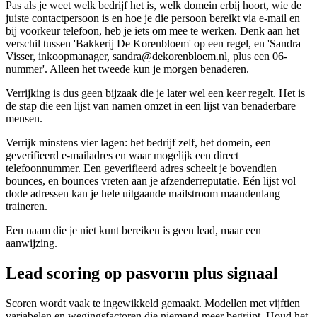
Pas als je weet welk bedrijf het is, welk domein erbij hoort, wie de
juiste contactpersoon is en hoe je die persoon bereikt via e-mail en
bij voorkeur telefoon, heb je iets om mee te werken. Denk aan het
verschil tussen 'Bakkerij De Korenbloem' op een regel, en 'Sandra
Visser, inkoopmanager, sandra@dekorenbloem.nl, plus een 06-
nummer'. Alleen het tweede kun je morgen benaderen.
Verrijking is dus geen bijzaak die je later wel een keer regelt. Het is
de stap die een lijst van namen omzet in een lijst van benaderbare
mensen.
Verrijk minstens vier lagen: het bedrijf zelf, het domein, een
geverifieerd e-mailadres en waar mogelijk een direct
telefoonnummer. Een geverifieerd adres scheelt je bovendien
bounces, en bounces vreten aan je afzenderreputatie. Eén lijst vol
dode adressen kan je hele uitgaande mailstroom maandenlang
traineren.
Een naam die je niet kunt bereiken is geen lead, maar een
aanwijzing.
Lead scoring op pasvorm plus signaal
Scoren wordt vaak te ingewikkeld gemaakt. Modellen met vijftien
variabelen en wegingsfactoren die niemand meer begrijpt. Houd het