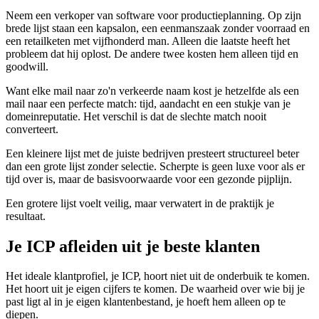
Neem een verkoper van software voor productieplanning. Op zijn
brede lijst staan een kapsalon, een eenmanszaak zonder voorraad en
een retailketen met vijfhonderd man. Alleen die laatste heeft het
probleem dat hij oplost. De andere twee kosten hem alleen tijd en
goodwill.
Want elke mail naar zo'n verkeerde naam kost je hetzelfde als een
mail naar een perfecte match: tijd, aandacht en een stukje van je
domeinreputatie. Het verschil is dat de slechte match nooit
converteert.
Een kleinere lijst met de juiste bedrijven presteert structureel beter
dan een grote lijst zonder selectie. Scherpte is geen luxe voor als er
tijd over is, maar de basisvoorwaarde voor een gezonde pijplijn.
Een grotere lijst voelt veilig, maar verwatert in de praktijk je
resultaat.
Je ICP afleiden uit je beste klanten
Het ideale klantprofiel, je ICP, hoort niet uit de onderbuik te komen.
Het hoort uit je eigen cijfers te komen. De waarheid over wie bij je
past ligt al in je eigen klantenbestand, je hoeft hem alleen op te
diepen.