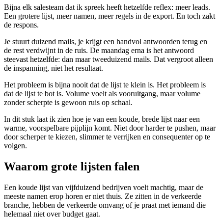
Bijna elk salesteam dat ik spreek heeft hetzelfde reflex: meer leads.
Een grotere lijst, meer namen, meer regels in de export. En toch zakt
de respons.
Je stuurt duizend mails, je krijgt een handvol antwoorden terug en
de rest verdwijnt in de ruis. De maandag erna is het antwoord
steevast hetzelfde: dan maar tweeduizend mails. Dat vergroot alleen
de inspanning, niet het resultaat.
Het probleem is bijna nooit dat de lijst te klein is. Het probleem is
dat de lijst te bot is. Volume voelt als vooruitgang, maar volume
zonder scherpte is gewoon ruis op schaal.
In dit stuk laat ik zien hoe je van een koude, brede lijst naar een
warme, voorspelbare pijplijn komt. Niet door harder te pushen, maar
door scherper te kiezen, slimmer te verrijken en consequenter op te
volgen.
Waarom grote lijsten falen
Een koude lijst van vijfduizend bedrijven voelt machtig, maar de
meeste namen erop horen er niet thuis. Ze zitten in de verkeerde
branche, hebben de verkeerde omvang of je praat met iemand die
helemaal niet over budget gaat.