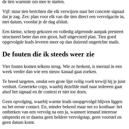
de tien warmste om mee te starten.
Vijf: stuur tien berichten die elk verwijzen naar het concrete signaal
dat je zag. Zes: plan voor elk van die tien direct een vervolgactie in,
met datum, voordat je de dag afsluit.
Een kleine, scherp gekozen en volledig afgeronde aanpak presteert
structureel beter dan een groot, half uitgevoerd plan. Tien goed
opgevolgde leads leveren meer op dan duizend ongerichte mails.
De fouten die ik steeds weer zie
Vier fouten komen telkens terug. Wie ze herkent, is meestal in een
week verder dan wie een nieuw kanaal gaat zoeken.
Te breed targeten, omdat een grote lijst veilig voelt terwijl hij je juist
verdunt. Generieke copy, waarbij dezelfde mail naar iedereen gaat
alsof het signaal en de context er niet toe doen.
Geen opvolging, waarbij warme leads onopgevolgd blijven liggen
na het eerste contact. En, minder bekend maar net zo kostbaar: het
ontbreken van een vervolg na een ja, wanneer iemand interesse
uitspreekt en er daarna geen heldere vervolgstap, geen voorstel en
geen datum komt.