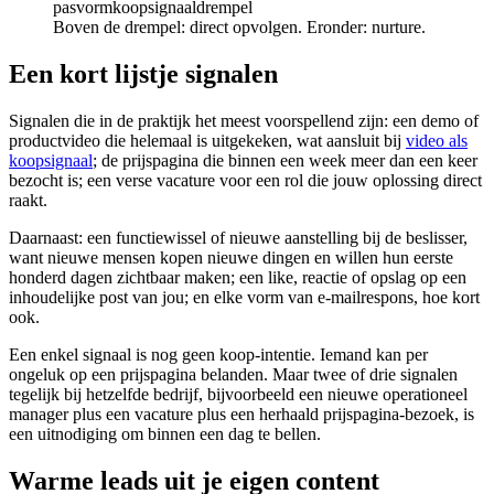
pasvorm
koopsignaal
drempel
Boven de drempel: direct opvolgen. Eronder: nurture.
Een kort lijstje signalen
Signalen die in de praktijk het meest voorspellend zijn: een demo of
productvideo die helemaal is uitgekeken, wat aansluit bij
video als
koopsignaal
; de prijspagina die binnen een week meer dan een keer
bezocht is; een verse vacature voor een rol die jouw oplossing direct
raakt.
Daarnaast: een functiewissel of nieuwe aanstelling bij de beslisser,
want nieuwe mensen kopen nieuwe dingen en willen hun eerste
honderd dagen zichtbaar maken; een like, reactie of opslag op een
inhoudelijke post van jou; en elke vorm van e-mailrespons, hoe kort
ook.
Een enkel signaal is nog geen koop-intentie. Iemand kan per
ongeluk op een prijspagina belanden. Maar twee of drie signalen
tegelijk bij hetzelfde bedrijf, bijvoorbeeld een nieuwe operationeel
manager plus een vacature plus een herhaald prijspagina-bezoek, is
een uitnodiging om binnen een dag te bellen.
Warme leads uit je eigen content