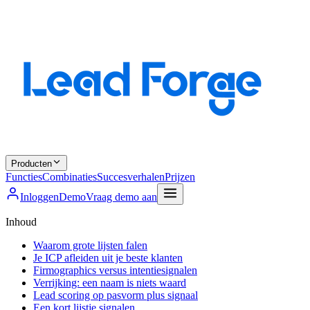
Producten
Functies
Combinaties
Succesverhalen
Prijzen
Inloggen
Demo
Vraag demo aan
Inhoud
Waarom grote lijsten falen
Je ICP afleiden uit je beste klanten
Firmographics versus intentiesignalen
Verrijking: een naam is niets waard
Lead scoring op pasvorm plus signaal
Een kort lijstje signalen