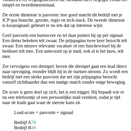
simpel en tweedimensionaal.
De eerste dimensie is pasvorm: hoe goed matcht dit bedrijf met je
ICP qua branche, grootte, regio en tech-stack. De tweede dimensie
is koopsignaal: gebeurt er nu iets dat op interesse wijst.
Geef pasvorm een basisscore en tel daar punten bij op per signaal.
Een demo bekeken telt zwaar. De prijspagina twee keer bezocht telt
zwaar. Een nieuwe relevante vacature of een functiewissel bij de
beslisser telt mee. Een antwoord op je mail, ook al is het lauw, telt
mee.
Zet vervolgens een drempel: boven die drempel gaat een lead direct
naar opvolging, eronder blijft hij in de nurture-stroom. Zo wordt een
bedrijf met een sterke pasvorm dat net zijn prijspagina bezocht
vanzelf zichtbaarder dan een matige match zonder enige beweging.
De score is geen doel op zich, het is een trigger. Hij bepaalt wie er
nu een telefoontje of een persoonlijke mail verdient, zodat je tijd
naar de leads gaat waar de meeste kans zit.
Lead-score = pasvorm + signaal
Bedrijf A
78
Bedrijf B
49