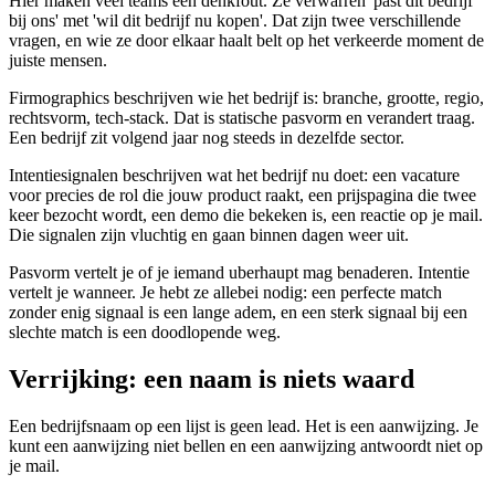
Hier maken veel teams een denkfout. Ze verwarren 'past dit bedrijf
bij ons' met 'wil dit bedrijf nu kopen'. Dat zijn twee verschillende
vragen, en wie ze door elkaar haalt belt op het verkeerde moment de
juiste mensen.
Firmographics beschrijven wie het bedrijf is: branche, grootte, regio,
rechtsvorm, tech-stack. Dat is statische pasvorm en verandert traag.
Een bedrijf zit volgend jaar nog steeds in dezelfde sector.
Intentiesignalen beschrijven wat het bedrijf nu doet: een vacature
voor precies de rol die jouw product raakt, een prijspagina die twee
keer bezocht wordt, een demo die bekeken is, een reactie op je mail.
Die signalen zijn vluchtig en gaan binnen dagen weer uit.
Pasvorm vertelt je of je iemand uberhaupt mag benaderen. Intentie
vertelt je wanneer. Je hebt ze allebei nodig: een perfecte match
zonder enig signaal is een lange adem, en een sterk signaal bij een
slechte match is een doodlopende weg.
Verrijking: een naam is niets waard
Een bedrijfsnaam op een lijst is geen lead. Het is een aanwijzing. Je
kunt een aanwijzing niet bellen en een aanwijzing antwoordt niet op
je mail.