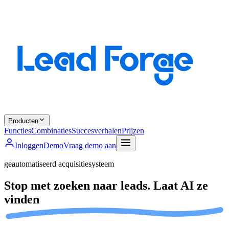
Producten
Functies
Combinaties
Succesverhalen
Prijzen
Inloggen
Demo
Vraag demo aan
geautomatiseerd acquisitiesysteem
Stop met zoeken naar leads.
Laat AI ze
vinden