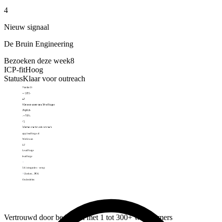
4
Nieuw signaal
De Bruin Engineering
Bezoeken deze week
8
ICP-fit
Hoog
Status
Klaar voor outreach
Hot leads
+30%
42
Met een score van 50 of hoger
Replies
+30%
41
Warme reacties uit outreach
app.leadforge.nl
Werkt aan
LF
LeadForge
leadforge
5/6 integraties · setup
Zoeken...
⌘K
Onderdelen
Vertrouwd door bedrijven met 1 tot 300+ werknemers