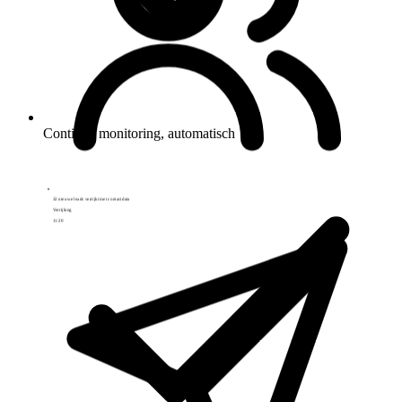
32 nieuwe leads verrijkt met contactdata
Verrijking
11:20
Continue monitoring, automatisch