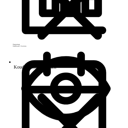
Rapportage
Dashboard
Overview
Koude, gekochte lijsten
Nieuw bedrijf herkend op de prijspagina
Bezoekers
08:16