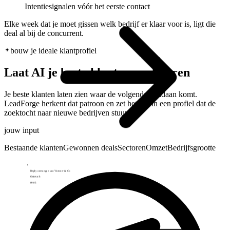
Intentiesignalen vóór het eerste contact
Elke week dat je moet gissen welk bedrijf er klaar voor is,
ligt die
deal al bij de concurrent
.
bouw je ideale klantprofiel
Laat AI je beste klanten analyseren
Je beste klanten laten zien waar de volgende vandaan komt.
LeadForge herkent dat patroon en zet het om in een profiel dat de
Reply ontvangen van Vermeer & Co
Outreach
zoektocht naar nieuwe bedrijven stuurt.
09:03
jouw input
Bestaande klanten
Gewonnen deals
Sectoren
Omzet
Bedrijfsgrootte