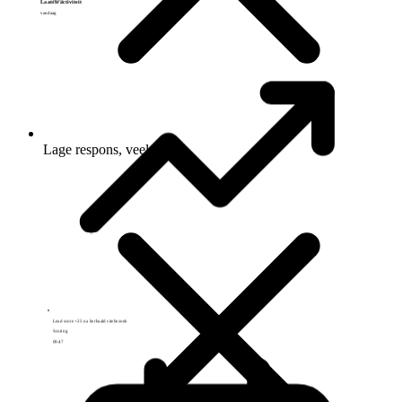
Laatste activiteit
vandaag
Lage respons, veel ruis
Lead score +25 na herhaald sitebezoek
Scoring
09:47