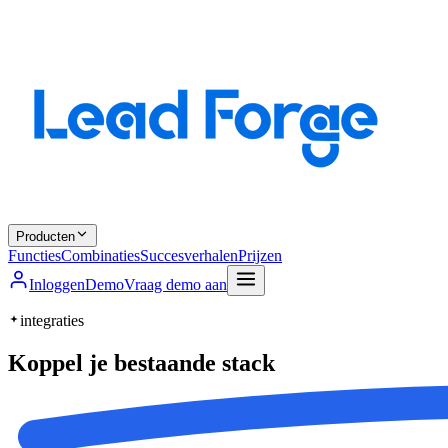
Producten
Functies
Combinaties
Succesverhalen
Prijzen
Inloggen
Demo
Vraag demo aan
integraties
Koppel je
bestaande stack