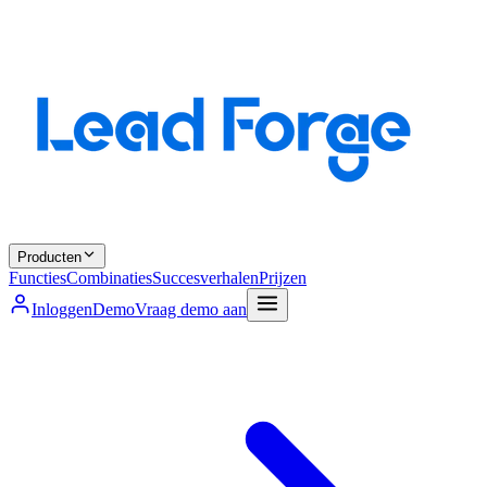
Producten
Functies
Combinaties
Succesverhalen
Prijzen
Inloggen
Demo
Vraag demo aan