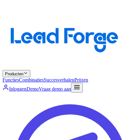
Producten
Functies
Combinaties
Succesverhalen
Prijzen
Inloggen
Demo
Vraag demo aan