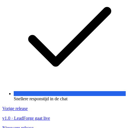
Snellere responstijd in de chat
Vorige release
v1.0
·
LeadForge gaat live
Nieuwere release