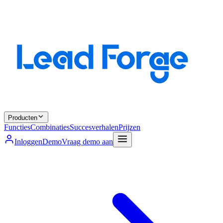
Producten
Functies
Combinaties
Succesverhalen
Prijzen
Inloggen
Demo
Vraag demo aan