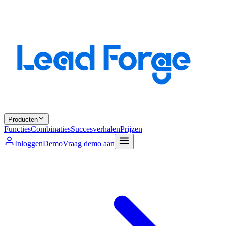
Producten
Functies
Combinaties
Succesverhalen
Prijzen
Inloggen
Demo
Vraag demo aan