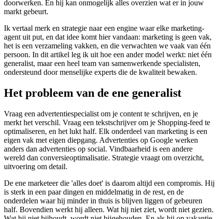
doorwerken. En hij kan onmogelijk alles overzien wat er in jouw
markt gebeurt.
Ik vertaal merk en strategie naar een engine waar elke marketing-
agent uit put, en dat idee komt hier vandaan: marketing is geen vak,
het is een verzameling vakken, en die verwachten we vaak van één
persoon. In dit artikel leg ik uit hoe een ander model werkt: niet één
generalist, maar een heel team van samenwerkende specialisten,
ondersteund door menselijke experts die de kwaliteit bewaken.
Het probleem van de ene generalist
Vraag een advertentiespecialist om je content te schrijven, en je
merkt het verschil. Vraag een tekstschrijver om je Shopping-feed te
optimaliseren, en het lukt half. Elk onderdeel van marketing is een
eigen vak met eigen diepgang. Advertenties op Google werken
anders dan advertenties op social. Vindbaarheid is een andere
wereld dan conversieoptimalisatie. Strategie vraagt om overzicht,
uitvoering om detail.
De ene marketeer die 'alles doet' is daarom altijd een compromis. Hij
is sterk in een paar dingen en middelmatig in de rest, en de
onderdelen waar hij minder in thuis is blijven liggen of gebeuren
half. Bovendien werkt hij alleen. Wat hij niet ziet, wordt niet gezien.
Wat hij niet bijhoudt, wordt niet bijgehouden. En als hij op vakantie