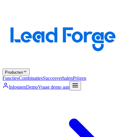
Producten
Functies
Combinaties
Succesverhalen
Prijzen
Inloggen
Demo
Vraag demo aan