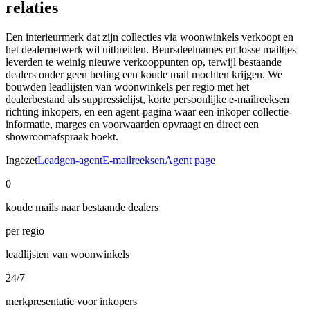
relaties
Een interieurmerk dat zijn collecties via woonwinkels verkoopt en
het dealernetwerk wil uitbreiden. Beursdeelnames en losse mailtjes
leverden te weinig nieuwe verkooppunten op, terwijl bestaande
dealers onder geen beding een koude mail mochten krijgen. We
bouwden leadlijsten van woonwinkels per regio met het
dealerbestand als suppressielijst, korte persoonlijke e-mailreeksen
richting inkopers, en een agent-pagina waar een inkoper collectie-
informatie, marges en voorwaarden opvraagt en direct een
showroomafspraak boekt.
Ingezet
Leadgen-agent
E-mailreeksen
Agent page
0
koude mails naar bestaande dealers
per regio
leadlijsten van woonwinkels
24/7
merkpresentatie voor inkopers