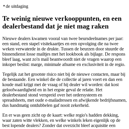
de uitdaging
Te weinig nieuwe verkooppunten, en een
dealerbestand dat je niet mag raken
Nieuwe dealers kwamen vooral van twee beursdeelnames per jaar:
een stand, een stapel visitekaartjes en een opvolging die na twee
weken verwaterde in de drukte. Tussen de beurzen door stuurde de
binnendienst losse mailtjes met het lookbook als bijlage. De respons
bleef laag, want zo'n mail beantwoordt niet de vragen waarop een
inkoper beslist: marge, minimale afname en exclusiviteit in de regio.
Tegelijk zat het grootste risico niet bij de nieuwe contacten, maar bij
de bestaande. Een winkel die de collectie al jaren voert en dan een
koude mail krijgt met de vraag of hij dealer wil worden: dat kost
geloofwaardigheid en in het ergste geval de relatie. Het
dealerbestand stond verspreid over het ordersysteem en
spreadsheets, met oude e-mailadressen en afwijkende bedrijfsnamen,
dus handmatig ontdubbelen gaf nooit zekerheid.
En er was geen zicht op de kaart: welke regio's hadden dekking,
waar zaten witte vlekken, en welke winkels leken eigenlijk op de
best lopende dealers? Zonder dat overzicht bleef acquisitie een